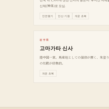
신체(神体)로 모심.
인연맺기
안산 기원
개운 초복
岩手県
고마가타 신사
陸中国一宮。馬産地としての信仰が厚く、朱塗
の社殿が印象的。
개운 초복