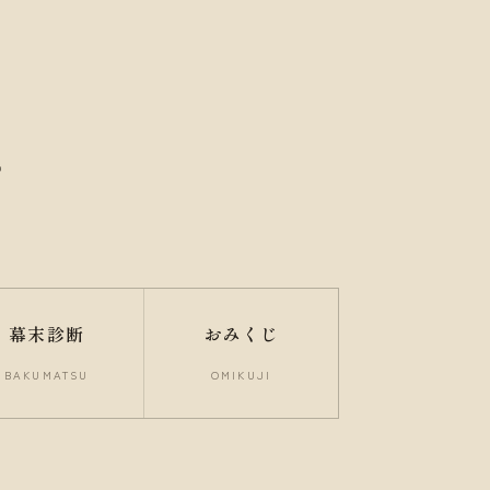
다
幕末診断
おみくじ
BAKUMATSU
OMIKUJI