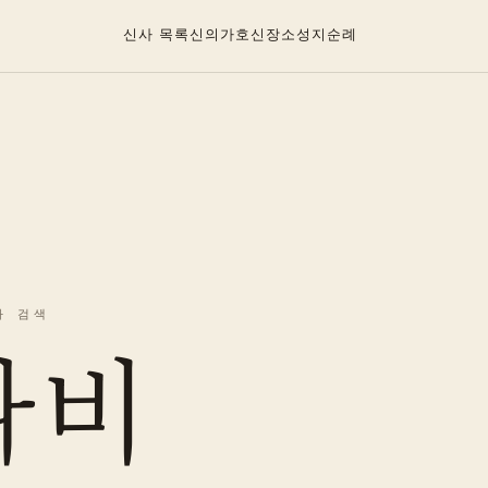
신사 목록
신의가호
신
장소
성지순례
사 검색
나비