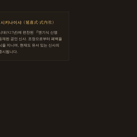
·시키나이샤（延喜式·式内社）
시대(927년)에 편찬된 『엔기식 신명
등재된 공인 신사. 조정으로부터 폐백을
식을 지니며, 현재도 유서 있는 신사의
중시됩니다.