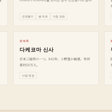
인연맺기
병 치유
가정 안전
宮城県
다케코마 신사
り
日本三稲荷の一つ。842年、小野篁が創建。参拝
客約50万人。
사업 번성