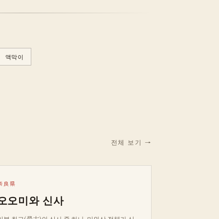
액막이
전체 보기 →
奈良県
오오미와 신사
일본 최고(最古)의 신사 중 하나. 미와산 전체가 신