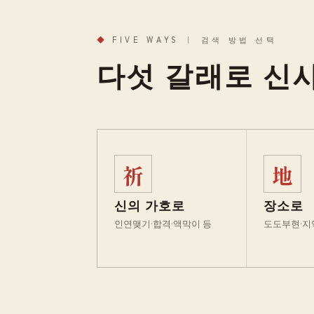
◆
FIVE WAYS ｜ 검색 방법 선택
다섯 갈래로 신
祈
地
신의 가호로
장소로
인연맺기·합격·액막이 등
도도부현·지