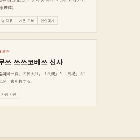
체(神体).
병 치유
개운 초복
인연맺기
福島県
무쓰 쓰쓰코베쓰 신사
陸奥国一宮。名神大社。「八槻」と「馬場」の2
社が一宮を称する。
가정 안전