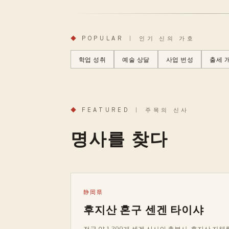
◆
POPULAR ｜ 인기 신의 가호
학업 성취
예술 상달
사업 번성
출세 
◆
FEATURED ｜ 주목의 신사
명사를 찾다
静岡県
후지산 혼구 센겐 타이샤
전국 약 1,300개 센겐 신사의 총본사. 후지산 자체