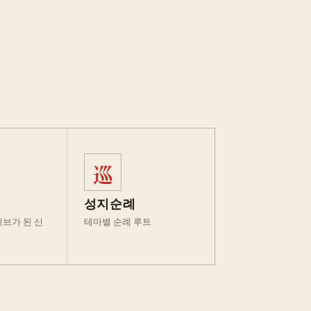
巡
성지순례
티브가 된 신
테마별 순례 루트