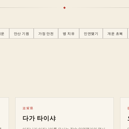
개운
안산 기원
가정 안전
병 치유
인연맺기
개운 초복
滋賀県
다가 타이샤
를
이자나기·이자나미를 모시는 장수·인연맺기의 명사.