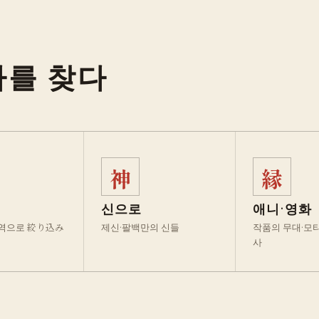
사를 찾다
神
縁
신으로
애니·영화
역으로 絞り込み
제신·팔백만의 신들
작품의 무대·모
사