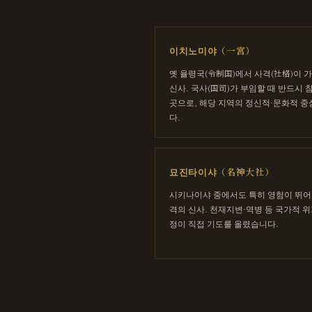
이치노미야（一宮）
옛 율령국(令制国)에서 사격(社格)이 
신사. 국사(国司)가 부임할 때 반드시
곳으로, 해당 지역의 정신적·문화적 
다.
묘진타이샤（名神大社）
시키나이샤 중에서도 특히 영험이 뛰어
격의 신사. 천재지변·역병 등 국가적 위
정이 직접 기도를 올렸습니다.