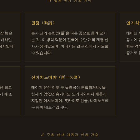
⛩
일본 신사 기초 지식
권청（勧請）
엔기식
가장 높은
본사 신의 분령(分霊)을 다른 곳으로 옮겨 모시
헤이안 
 참배하던
는 것. 이 방식 덕분에 전국에 수만 개의 계열 신
장』에 
중심지입니
사가 생겨났으며, 어디서든 같은 신에게 기도할
받는 격
수 있습니다.
증거로 
신이치노미야（新一の宮）
난 최고
메이지 유신 이후 구 율령국이 분할되거나, 율
기 때 조
령제가 없었던 홋카이도·오키나와에서 새롭게
지정된 이치노미야. 홋카이도 신궁, 나미노우에
구 등이 대표적입니다.
🗾
주요 신사 계통과 신의 가호