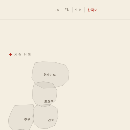
JA
EN
中文
한국어
◆
지역 선택
홋카이도
도호쿠
주부
간토