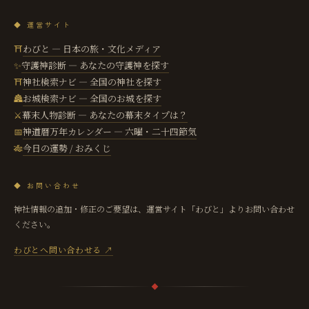
◆ 運営サイト
わびと — 日本の旅・文化メディア
⛩
守護神診断 — あなたの守護神を探す
✨
神社検索ナビ — 全国の神社を探す
⛩
お城検索ナビ — 全国のお城を探す
🏯
幕末人物診断 — あなたの幕末タイプは？
⚔️
神道暦万年カレンダー — 六曜・二十四節気
📅
今日の運勢 / おみくじ
🎋
◆ お問い合わせ
神社情報の追加・修正のご要望は、運営サイト「わびと」よりお問い合わせ
ください。
わびとへ問い合わせる ↗