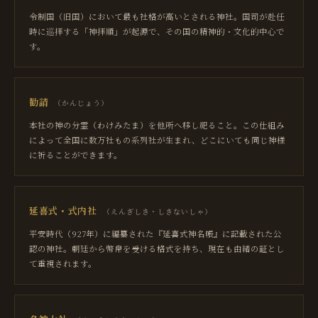
令制国（旧国）において最も社格が高いとされる神社。国司が赴任
時に巡拝する「神拝順」が起源で、その国の精神的・文化的中心で
す。
勧請
（
かんじょう
）
本社の神の分霊（わけみたま）を他所へ移し祀ること。この仕組み
によって全国に数万社もの系列社が生まれ、どこにいても同じ神様
に祈ることができます。
延喜式・式内社
（
えんぎしき・しきないしゃ
）
平安時代（927年）に編纂された『延喜式神名帳』に記載された公
認の神社。朝廷から幣帛を受ける格式を持ち、現在も由緒の証とし
て重視されます。