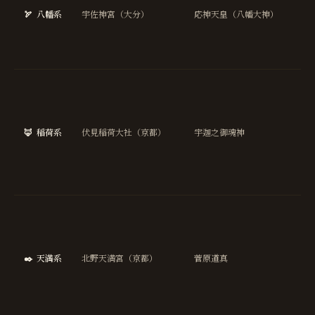
厄
🏹
八幡系
宇佐神宮（大分）
応神天皇（八幡大神）
け
武
長
商
繁
盛
🦊
稲荷系
伏見稲荷大社（京都）
宇迦之御魂神
五
豊
穣
金
学
成
就
✒️
天満系
北野天満宮（京都）
菅原道真
合
祈
願
芸