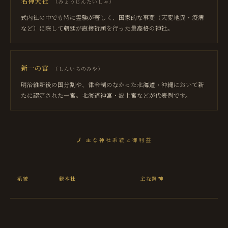
名神大社
（
みょうじんたいしゃ
）
式内社の中でも特に霊験が著しく、国家的な事変（天変地異・疫病
など）に際して朝廷が直接祈願を行った最高格の神社。
新一の宮
（
しんいちのみや
）
明治維新後の国分割や、律令制のなかった北海道・沖縄において新
たに認定された一宮。北海道神宮・波上宮などが代表例です。
🗾
主な神社系統と御利益
主
系統
総本社
主な祭神
御
益
勝
運