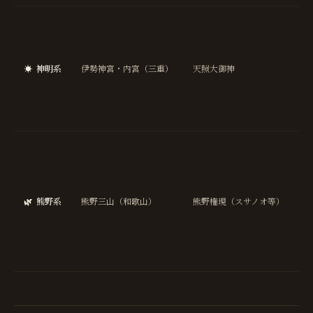
国
安
泰
☀️
神明系
伊勢神宮・内宮（三重）
天照大御神
総
開
運
縁
交
安
全
縁
🌿
熊野系
熊野三山（和歌山）
熊野権現（スサノオ等）
び
浄
化
再