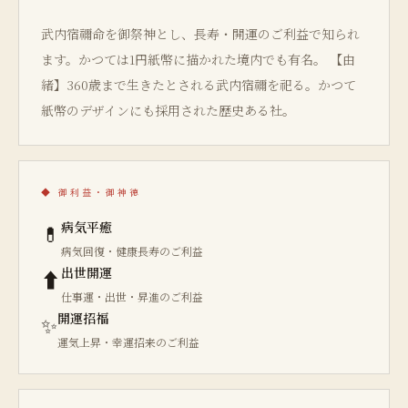
武内宿禰命を御祭神とし、長寿・開運のご利益で知られ
ます。かつては1円紙幣に描かれた境内でも有名。 【由
緒】360歳まで生きたとされる武内宿禰を祀る。かつて
紙幣のデザインにも採用された歴史ある社。
◆
御利益・御神徳
病気平癒
💊
病気回復・健康長寿のご利益
出世開運
⬆
仕事運・出世・昇進のご利益
開運招福
✨
運気上昇・幸運招来のご利益