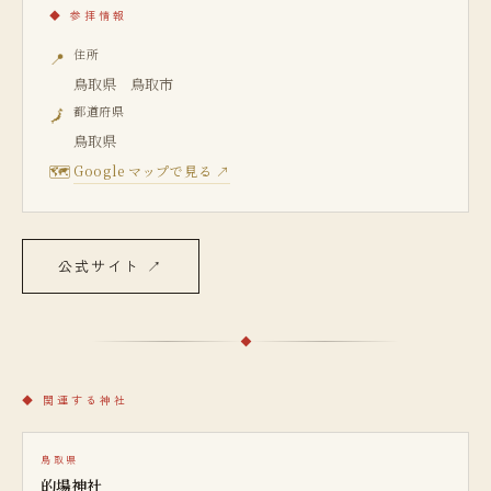
◆
参拝情報
住所
📍
鳥取県 鳥取市
都道府県
🗾
鳥取県
🗺
Google マップで見る ↗
公式サイト
↗
◆
関連する神社
鳥取県
的場神社