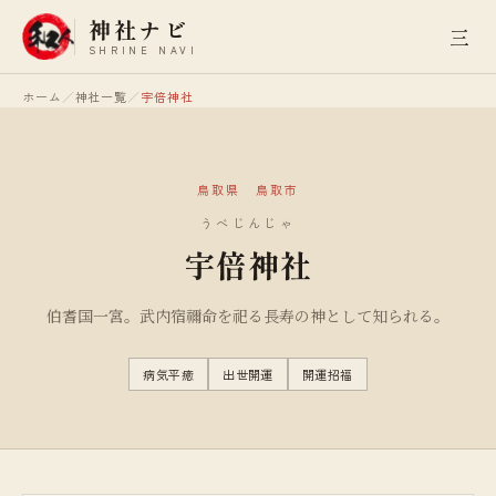
神社ナビ
三
SHRINE NAVI
ホーム
／
神社一覧
／
宇倍神社
鳥取県
鳥取市
うべじんじゃ
宇倍神社
伯耆国一宮。武内宿禰命を祀る長寿の神として知られる。
病気平癒
出世開運
開運招福