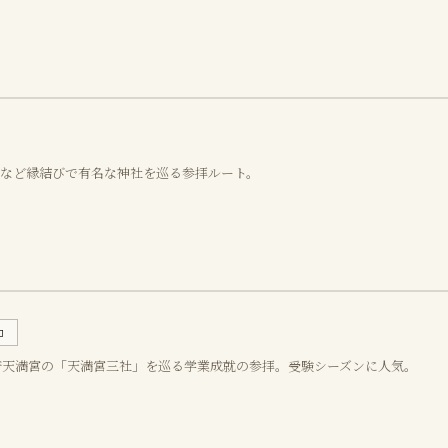
など縁結びで有名な神社を巡る参拝ルート。
口
府天満宮の「天満宮三社」を巡る学業成就の参拝。受験シーズンに人気。