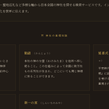
・聖地巡礼など多様な軸から日本全国の神社を探せる検索サービスです。イ
化を世界に伝えます。
⛩
神社の基礎知識
勧請
延喜式
（
かんじょう
）
ゃ
）
いとさ
本社の神の分霊（わけみたま）を他所へ移し
神拝
祀ること。この仕組みによって全国に数万社
平安時
的中心
もの系列社が生まれ、どこにいても同じ神様
帳』に
に祈ることができます。
を受け
重視さ
新一の宮
（
しんいちのみや
）