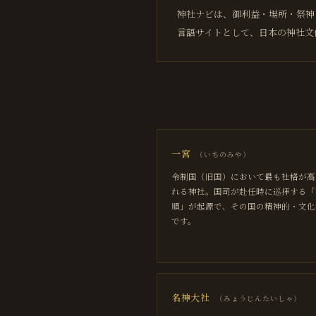
神社ナビは、御利益・場所・祭神
言語サイトとして、日本の神社文
一宮
（
いちのみや
）
令制国（旧国）において最も社格が高
れる神社。国司が赴任時に巡拝する「
順」が起源で、その国の精神的・文化
です。
名神大社
（
みょうじんたいしゃ
）