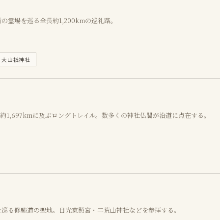
の霊場を巡る全長約1,200kmの巡礼路。
⛩
大山祇神社
約1,697kmに及ぶロングトレイル。数多くの神社仏閣が沿道に点在する。
を巡る修験道の聖地。日光東照宮・二荒山神社などを参拝する。