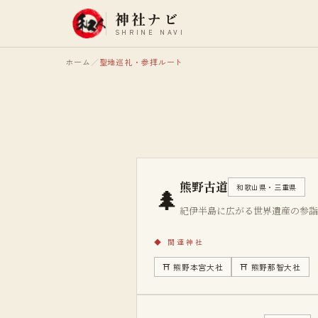
神社ナビ
SHRINE NAVI
ホーム
／
聖地巡礼・参拝ルート
熊野古道
🌲
和歌山県・三重県
紀伊半島に広がる世界遺産の参詣
◆
関連神社
⛩
熊野本宮大社
⛩
熊野那智大社