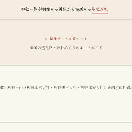
神社一覧
御利益から
神様から
場所から
聖地巡礼
🚶
聖地巡礼・参拝ルート
全国の巡礼路と神社めぐりのルートガイド
道。熊野三山（熊野本宮大社・熊野速玉大社・熊野那智大社）を結ぶ巡礼路