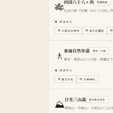
四国八十八ヶ所
🎋
四国四県
弘法大師（空海）ゆかりの88ヶ所
◆
関連神社
⛩
大麻比古神社
⛩
金刀比羅宮
東海自然歩道
🚶
東京〜大阪
東京・高尾山から大阪・箕面まで
◆
関連神社
⛩
春日大社
⛩
大神神社
日光三山詣
⛰
栃木県日光市
男体山・女峰山・太郎山の三山