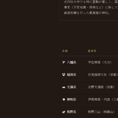
式内社の中でも特に霊験が著しく、国
事変（天変地異・疫病など）に際して
直接祈願を行った最高格の神社。
系統
総本社
🏹
八幡系
宇佐神宮（大分）
🦊
稲荷系
伏見稲荷大社（京都
✒️
天満系
北野天満宮（京都）
☀️
神明系
伊勢神宮・内宮（三
🌿
熊野系
熊野三山（和歌山）