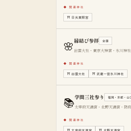
◆
関連神社
⛩
日光東照宮
縁結び参拝
🌸
全国
出雲大社・東京大神宮・氷川神社
◆
関連神社
⛩
出雲大社
⛩
武蔵一宮氷川神社
学問三社参り
📚
福岡・京都・山
太宰府天満宮・北野天満宮・防
◆
関連神社
⛩
太宰府天満宮
⛩
北野天満宮