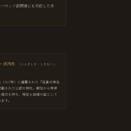
ンバウンド訪問者にも対応した多
・式内社
（
えんぎしき・しきないし
代（927年）に編纂された『延喜式神名
記載された公認の神社。朝廷から幣帛
る格式を持ち、現在も由緒の証として
れます。