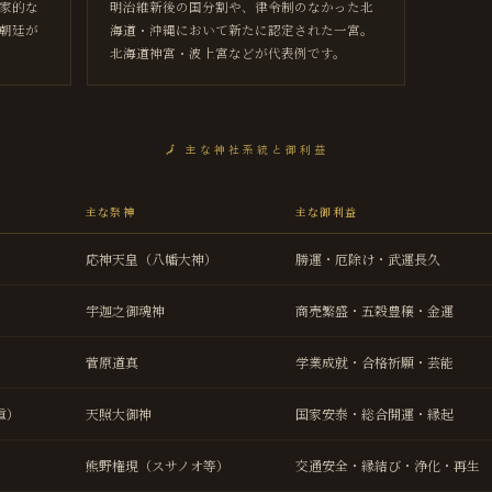
家的な
明治維新後の国分割や、律令制のなかった北
朝廷が
海道・沖縄において新たに認定された一宮。
北海道神宮・波上宮などが代表例です。
🗾
主な神社系統と御利益
主な祭神
主な御利益
応神天皇（八幡大神）
勝運・厄除け・武運長久
）
宇迦之御魂神
商売繁盛・五穀豊穣・金運
菅原道真
学業成就・合格祈願・芸能
重）
天照大御神
国家安泰・総合開運・縁起
熊野権現（スサノオ等）
交通安全・縁結び・浄化・再生