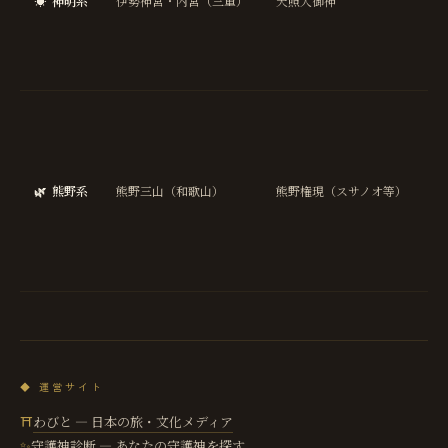
☀️
神明系
伊勢神宮・内宮（三重）
天照大御神
総
開
運
縁
交
安
全
縁
🌿
熊野系
熊野三山（和歌山）
熊野権現（スサノオ等）
び
浄
化
再
◆ 運営サイト
わびと — 日本の旅・文化メディア
⛩
守護神診断 — あなたの守護神を探す
✨