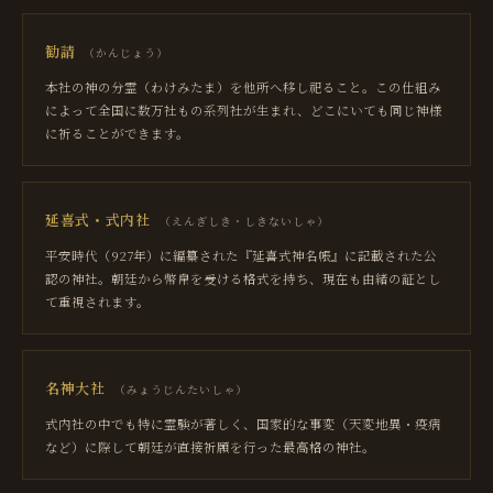
勧請
（
かんじょう
）
本社の神の分霊（わけみたま）を他所へ移し祀ること。この仕組み
によって全国に数万社もの系列社が生まれ、どこにいても同じ神様
に祈ることができます。
延喜式・式内社
（
えんぎしき・しきないしゃ
）
平安時代（927年）に編纂された『延喜式神名帳』に記載された公
認の神社。朝廷から幣帛を受ける格式を持ち、現在も由緒の証とし
て重視されます。
名神大社
（
みょうじんたいしゃ
）
式内社の中でも特に霊験が著しく、国家的な事変（天変地異・疫病
など）に際して朝廷が直接祈願を行った最高格の神社。