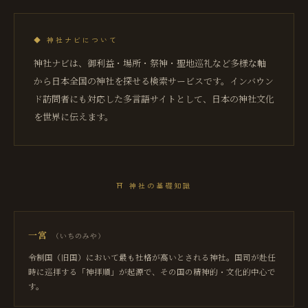
◆
神社ナビについて
神社ナビは、御利益・場所・祭神・聖地巡礼など多様な軸
から日本全国の神社を探せる検索サービスです。インバウン
ド訪問者にも対応した多言語サイトとして、日本の神社文化
を世界に伝えます。
⛩
神社の基礎知識
一宮
（
いちのみや
）
令制国（旧国）において最も社格が高いとされる神社。国司が赴任
時に巡拝する「神拝順」が起源で、その国の精神的・文化的中心で
す。