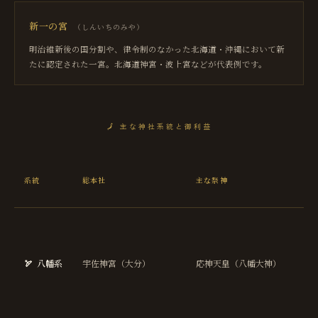
新一の宮
（
しんいちのみや
）
明治維新後の国分割や、律令制のなかった北海道・沖縄において新
たに認定された一宮。北海道神宮・波上宮などが代表例です。
🗾
主な神社系統と御利益
主
系統
総本社
主な祭神
御
益
勝
運
厄
🏹
八幡系
宇佐神宮（大分）
応神天皇（八幡大神）
け
武
長