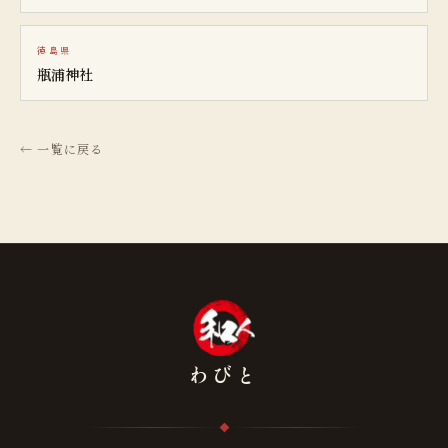
徳島県
瓶浦神社
← 一覧に戻る
わびと