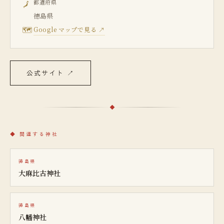
都道府県
🗾
徳島県
🗺
Google マップで見る ↗
公式サイト
↗
◆
関連する神社
徳島県
大麻比古神社
徳島県
八幡神社