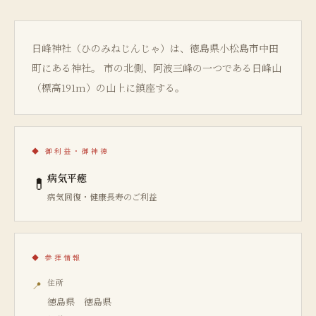
日峰神社（ひのみねじんじゃ）は、徳島県小松島市中田
町にある神社。 市の北側、阿波三峰の一つである日峰山
（標高191m）の山上に鎮座する。
◆
御利益・御神徳
病気平癒
💊
病気回復・健康長寿のご利益
◆
参拝情報
住所
📍
徳島県 徳島県