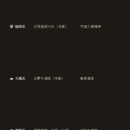
商
繁
盛
🦊
稲荷系
伏見稲荷大社（京都）
宇迦之御魂神
五
豊
穣
金
学
成
就
✒️
天満系
北野天満宮（京都）
菅原道真
合
祈
願
芸
国
安
泰