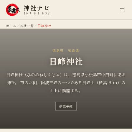
神社ナビ
三
SHRINE NAVI
ホーム
／
神社一覧
／
日峰神社
徳島県
徳島県
日峰神社
日峰神社（ひのみねじんじゃ）は、徳島県小松島市中田町にある
神社。 市の北側、阿波三峰の一つである日峰山（標高191m）の
山上に鎮座する。
病気平癒