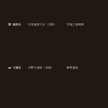
商
繁
盛
🦊
稲荷系
伏見稲荷大社（京都）
宇迦之御魂神
五
豊
穣
金
学
成
就
✒️
天満系
北野天満宮（京都）
菅原道真
合
祈
願
芸
国
安
泰