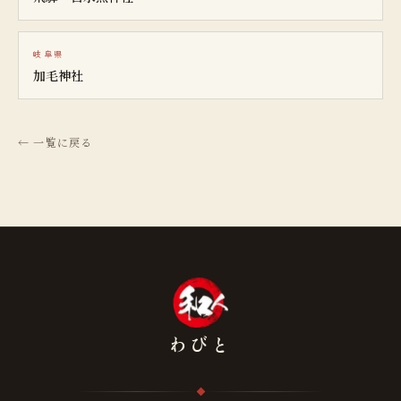
岐阜県
加毛神社
← 一覧に戻る
わびと