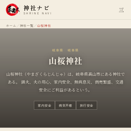
神社ナビ
三
SHRINE NAVI
ホーム
／
神社一覧
／
山桜神社
岐阜県
岐阜県
山桜神社
山桜神社（やまざくらじんじゃ）は、岐阜県高山市にある神社で
ある。 鎮火、火の用心、家内安全、無病息災、商売繁盛、交通
安全にご利益があるという。
家内安全
病気平癒
旅行安全