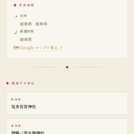
◆
参拝情報
住所
📍
岐阜県 岐阜県
都道府県
🗾
岐阜県
🗺
Google マップで見る ↗
◆
関連する神社
岐阜県
気多若宮神社
岐阜県
飛騨一宮水無神社