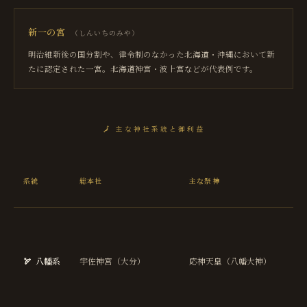
新一の宮
（
しんいちのみや
）
明治維新後の国分割や、律令制のなかった北海道・沖縄において新
たに認定された一宮。北海道神宮・波上宮などが代表例です。
🗾
主な神社系統と御利益
主
系統
総本社
主な祭神
御
益
勝
運
厄
🏹
八幡系
宇佐神宮（大分）
応神天皇（八幡大神）
け
武
長