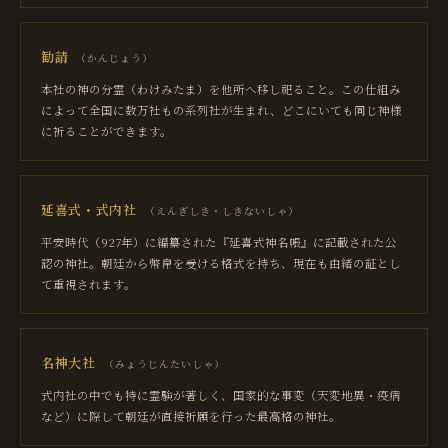
勧請
（
かんじょう
）
本社の神の分霊（わけみたま）を他所へ移し祀ること。この仕組み
によって全国に数万社もの系列社が生まれ、どこにいても同じ神様
に祈ることができます。
延喜式・式内社
（
えんぎしき・しきないしゃ
）
平安時代（927年）に編纂された『延喜式神名帳』に記載された公
認の神社。朝廷から幣帛を受ける格式を持ち、現在も由緒の証とし
て重視されます。
名神大社
（
みょうじんたいしゃ
）
式内社の中でも特に霊験が著しく、国家的な事変（天変地異・疫病
など）に際して朝廷が直接祈願を行った最高格の神社。