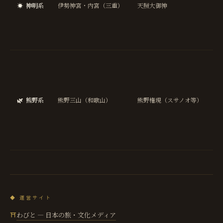
☀️
神明系
伊勢神宮・内宮（三重）
天照大御神
総
開
運
縁
交
安
全
縁
🌿
熊野系
熊野三山（和歌山）
熊野権現（スサノオ等）
び
浄
化
再
◆ 運営サイト
わびと — 日本の旅・文化メディア
⛩