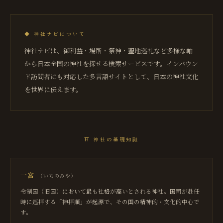
◆
神社ナビについて
神社ナビは、御利益・場所・祭神・聖地巡礼など多様な軸
から日本全国の神社を探せる検索サービスです。インバウン
ド訪問者にも対応した多言語サイトとして、日本の神社文化
を世界に伝えます。
⛩
神社の基礎知識
一宮
（
いちのみや
）
令制国（旧国）において最も社格が高いとされる神社。国司が赴任
時に巡拝する「神拝順」が起源で、その国の精神的・文化的中心で
す。