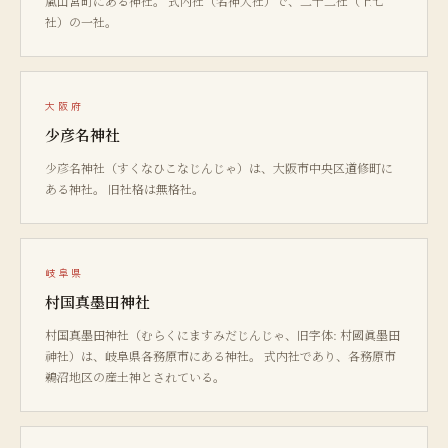
嵐山宮町にある神社。 式内社（名神大社）で、二十二社（上七
社）の一社。
大阪府
少彦名神社
少彦名神社（すくなひこなじんじゃ）は、大阪市中央区道修町に
ある神社。 旧社格は無格社。
岐阜県
村国真墨田神社
村国真墨田神社（むらくにますみだじんじゃ、旧字体: 村國眞墨󠄀田
神󠄀社󠄁）は、岐阜県各務原市にある神社。 式内社であり、各務原市
鵜沼地区の産土神とされている。