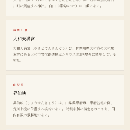
川町に鎮座する神社。 白山（標高862m）の山頂にある。
神奈川県
大和天満宮
大和天満宮（やまとてんまんぐう）は、神奈川県大和市の大和駅
東方にある大和市文化創造拠点シリウスの2階屋外に鎮座している
神社。
山梨県
昇仙峡
昇仙峡（しょうせんきょう）は、山梨県甲府市、甲府盆地北側、
荒川上流に位置する渓谷である。 特別名勝に指定されており、国
内有数の景勝地である。