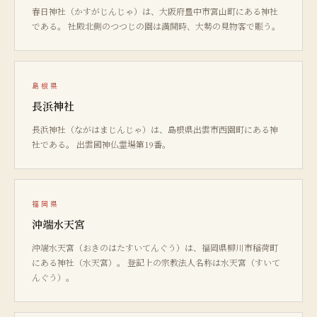
春日神社（かすがじんじゃ）は、大阪府豊中市宮山町にある神社
である。 社殿北側のつつじの園は満開時、大勢の見物客で賑う。
島根県
長浜神社
長浜神社（ながはまじんじゃ）は、島根県出雲市西園町にある神
社である。 出雲國神仏霊場第19番。
福岡県
沖端水天宮
沖端水天宮（おきのはたすいてんぐう）は、福岡県柳川市稲荷町
にある神社（水天宮）。 登記上の宗教法人名称は水天宮（すいて
んぐう）。