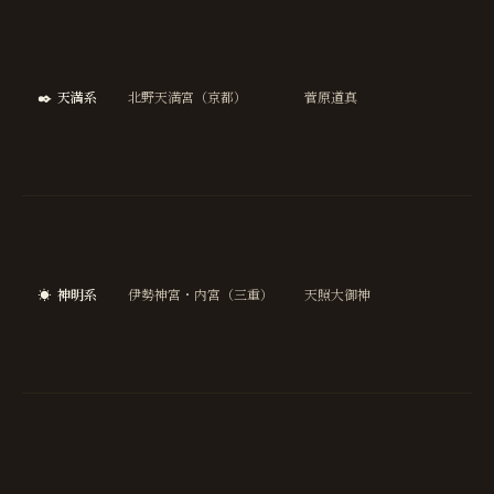
学
成
就
✒️
天満系
北野天満宮（京都）
菅原道真
合
祈
願
芸
国
安
泰
☀️
神明系
伊勢神宮・内宮（三重）
天照大御神
総
開
運
縁
交
安
全
縁