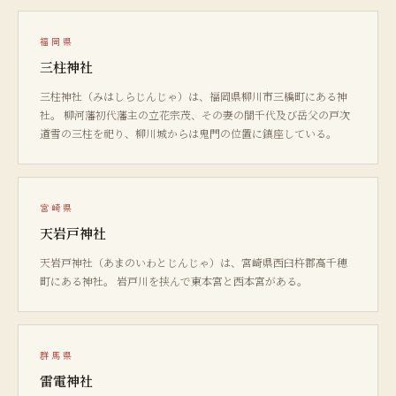
福岡県
三柱神社
三柱神社（みはしらじんじゃ）は、福岡県柳川市三橋町にある神
社。 柳河藩初代藩主の立花宗茂、その妻の誾千代及び岳父の戸次
道雪の三柱を祀り、柳川城からは鬼門の位置に鎮座している。
宮崎県
天岩戸神社
天岩戸神社（あまのいわとじんじゃ）は、宮崎県西臼杵郡高千穂
町にある神社。 岩戸川を挟んで東本宮と西本宮がある。
群馬県
雷電神社