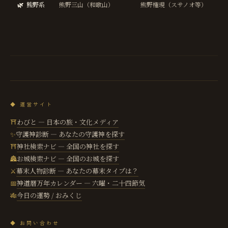
🌿
熊野系
熊野三山（和歌山）
熊野権現（スサノオ等）
び
浄
化
再
◆ 運営サイト
わびと — 日本の旅・文化メディア
⛩
守護神診断 — あなたの守護神を探す
✨
神社検索ナビ — 全国の神社を探す
⛩
お城検索ナビ — 全国のお城を探す
🏯
幕末人物診断 — あなたの幕末タイプは？
⚔️
神道暦万年カレンダー — 六曜・二十四節気
📅
今日の運勢 / おみくじ
🎋
◆ お問い合わせ