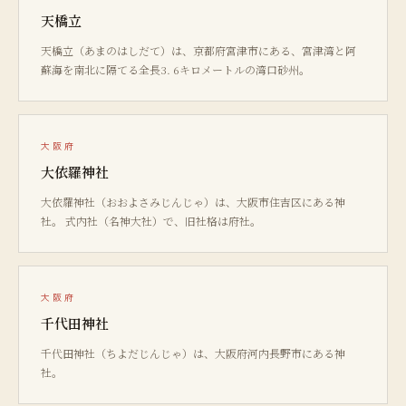
天橋立
天橋立（あまのはしだて）は、京都府宮津市にある、宮津湾と阿
蘇海を南北に隔てる全長3. 6キロメートルの湾口砂州。
大阪府
大依羅神社
大依羅神社（おおよさみじんじゃ）は、大阪市住吉区にある神
社。 式内社（名神大社）で、旧社格は府社。
大阪府
千代田神社
千代田神社（ちよだじんじゃ）は、大阪府河内長野市にある神
社。