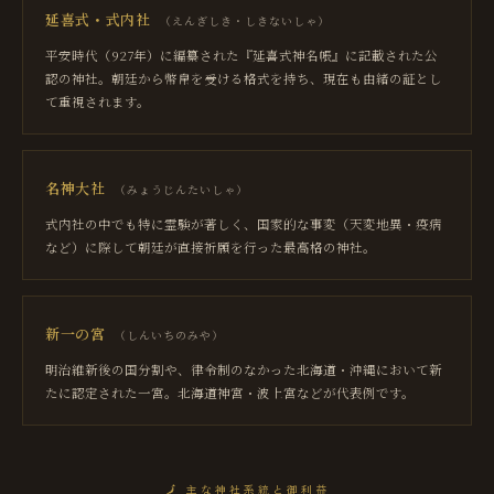
延喜式・式内社
（
えんぎしき・しきないしゃ
）
平安時代（927年）に編纂された『延喜式神名帳』に記載された公
認の神社。朝廷から幣帛を受ける格式を持ち、現在も由緒の証とし
て重視されます。
名神大社
（
みょうじんたいしゃ
）
式内社の中でも特に霊験が著しく、国家的な事変（天変地異・疫病
など）に際して朝廷が直接祈願を行った最高格の神社。
新一の宮
（
しんいちのみや
）
明治維新後の国分割や、律令制のなかった北海道・沖縄において新
たに認定された一宮。北海道神宮・波上宮などが代表例です。
🗾
主な神社系統と御利益