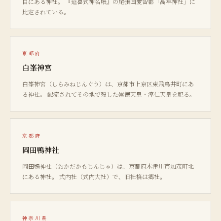
目にある神社。 『延喜式神名帳』の尾張国愛智郡「高牟神社」に
比定されている。
京都府
白峯神宮
白峯神宮（しらみねじんぐう）は、京都市上京区東飛鳥井町にあ
る神社。 配流されてその地で歿した崇徳天皇・淳仁天皇を祀る。
京都府
岡田鴨神社
岡田鴨神社（おかだかもじんじゃ）は、京都府木津川市加茂町北
にある神社。 式内社（式内大社）で、旧社格は郷社。
神奈川県