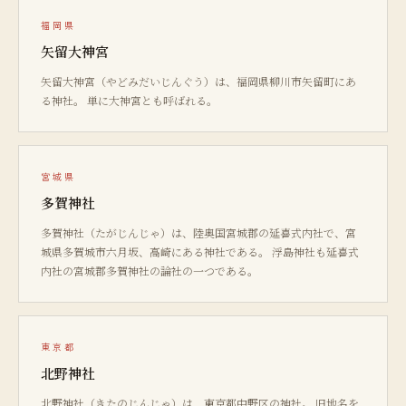
福岡県
矢留大神宮
矢留大神宮（やどみだいじんぐう）は、福岡県柳川市矢留町にあ
る神社。 単に大神宮とも呼ばれる。
宮城県
多賀神社
多賀神社（たがじんじゃ）は、陸奥国宮城郡の延喜式内社で、宮
城県多賀城市六月坂、高崎にある神社である。 浮島神社も延喜式
内社の宮城郡多賀神社の論社の一つである。
東京都
北野神社
北野神社（きたのじんじゃ）は、東京都中野区の神社。 旧地名を