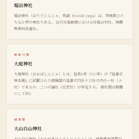
堀出神社
堀出神社（ほりでじんじゃ、英語: Horide Jinja）は、茨城県ひた
ちなか市の神社である。 近代社格制度における社格は村社、神饌
幣帛料供進社。
神奈川県
大庭神社
大庭神社（おおばじんじゃ）とは、延長5年（927年）の『延喜式
神名帳』に記載された相模国の延喜式内社十三社の内の一社（小
社）であるが、二つの論社（比定社）が存在する。 両社間は距離
にして約1.
岐阜県
大山白山神社
大山白山神社（おおやまはくさんじんじゃ）は、岐阜県加茂郡白