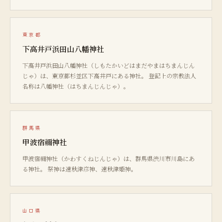
東京都
下高井戸浜田山八幡神社
下高井戸浜田山八幡神社（しもたかいどはまだやまはちまんじん
じゃ）は、東京都杉並区下高井戸にある神社。 登記上の宗教法人
名称は八幡神社（はちまんじんじゃ）。
群馬県
甲波宿禰神社
甲波宿禰神社（かわすくねじんじゃ）は、群馬県渋川市川島にあ
る神社。 祭神は速秋津彦神、速秋津姫神。
山口県