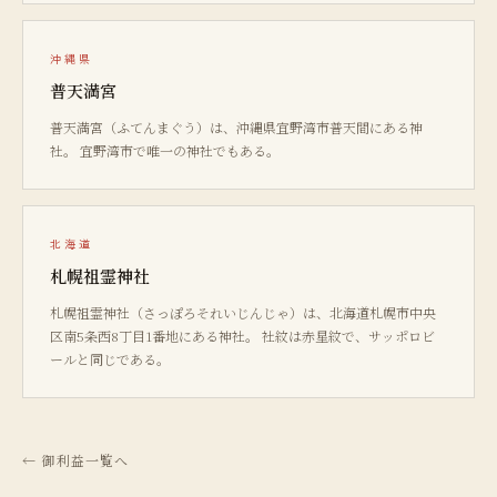
沖縄県
普天満宮
普天満宮（ふてんまぐう）は、沖縄県宜野湾市普天間にある神
社。 宜野湾市で唯一の神社でもある。
北海道
札幌祖霊神社
札幌祖霊神社（さっぽろそれいじんじゃ）は、北海道札幌市中央
区南5条西8丁目1番地にある神社。 社紋は赤星紋で、サッポロビ
ールと同じである。
←
御利益一覧へ