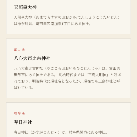
天照皇大神
天照皇大神（あまてらすすめおおかみ/てんしょうこうたいじん）
は神奈川県川崎市幸区南加瀬1丁目にある神社。
富山県
八心大市比古神社
八心大市比古神社（やごころおおいちひこじんじゃ）は、富山県
黒部市にある神社である。 明治時代までは「三島大明神」と呼ば
れており、明治時代に現社名となったが、現在でも三島神社と呼
ばれている。
岐阜県
春日神社
春日神社（かすがじんじゃ）は、岐阜県関市にある神社。