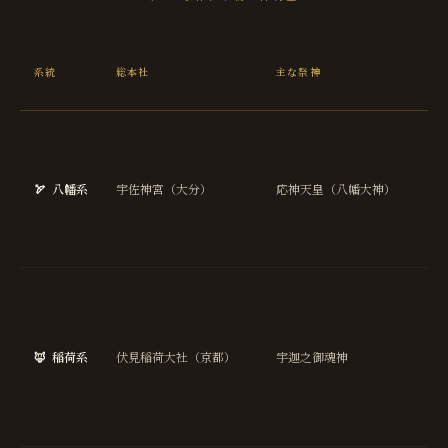
主
系統
総本社
主な祭神
御
益
勝
運
厄
🏹
八幡系
宇佐神宮（大分）
応神天皇（八幡大神）
け
武
長
商
繁
盛
🦊
稲荷系
伏見稲荷大社（京都）
宇迦之御魂神
五
豊
穣
金