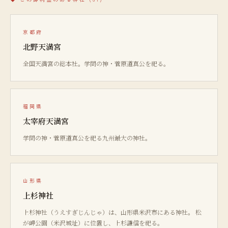
京都府
北野天満宮
全国天満宮の総本社。学問の神・菅原道真公を祀る。
福岡県
太宰府天満宮
学問の神・菅原道真公を祀る九州最大の神社。
山形県
上杉神社
上杉神社（うえすぎじんじゃ）は、山形県米沢市にある神社。 松
が岬公園（米沢城址）に位置し、上杉謙信を祀る。