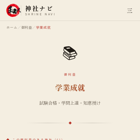
神社ナビ
三
SHRINE NAVI
ホーム
／
御利益
／
学業成就
📚
御利益
学業成就
試験合格・学問上達・知恵授け
◆
この御利益のある神社
(
61
)