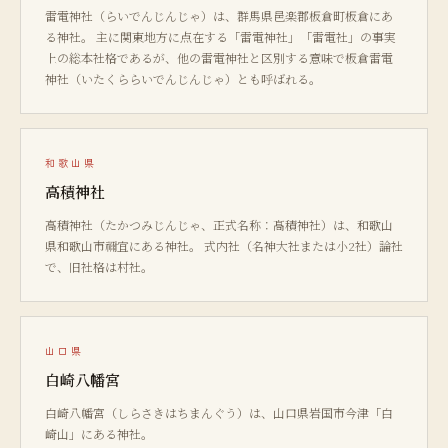
雷電神社（らいでんじんじゃ）は、群馬県邑楽郡板倉町板倉にあ
る神社。 主に関東地方に点在する「雷電神社」「雷電社」の事実
上の総本社格であるが、他の雷電神社と区別する意味で板倉雷電
神社（いたくららいでんじんじゃ）とも呼ばれる。
和歌山県
高積神社
高積神社（たかつみじんじゃ、正式名称：髙積神社）は、和歌山
県和歌山市禰宜にある神社。 式内社（名神大社または小2社）論社
で、旧社格は村社。
山口県
白崎八幡宮
白崎八幡宮（しらさきはちまんぐう）は、山口県岩国市今津「白
崎山」にある神社。