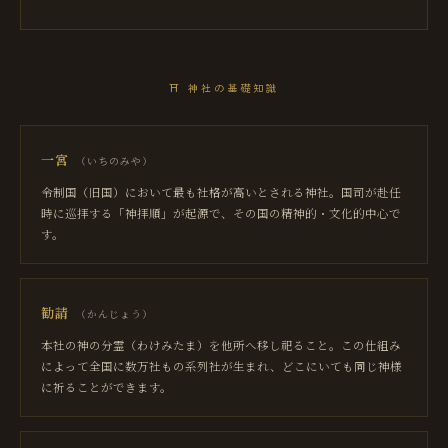
⛩
神社の基礎知識
一宮
（
いちのみや
）
令制国（旧国）において最も社格が高いとされる神社。国司が赴任
時に巡拝する「神拝順」が起源で、その国の精神的・文化的中心で
す。
勧請
（
かんじょう
）
本社の神の分霊（わけみたま）を他所へ移し祀ること。この仕組み
によって全国に数万社もの系列社が生まれ、どこにいても同じ神様
に祈ることができます。