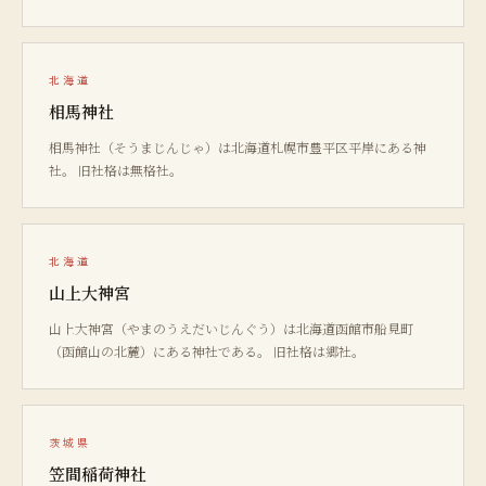
北海道
相馬神社
相馬神社（そうまじんじゃ）は北海道札幌市豊平区平岸にある神
社。 旧社格は無格社。
北海道
山上大神宮
山上大神宮（やまのうえだいじんぐう）は北海道函館市船見町
（函館山の北麓）にある神社である。 旧社格は郷社。
茨城県
笠間稲荷神社